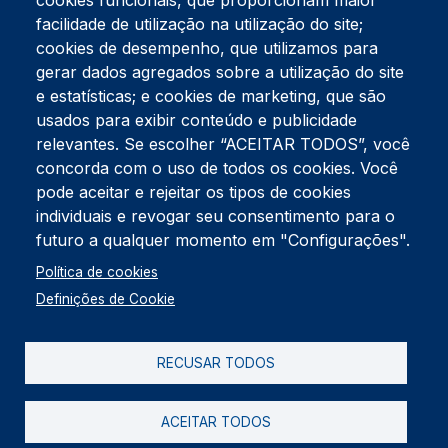
cookies funcionais, que proporcionam maior
facilidade de utilização na utilização do site;
Tel:
234 390 100
Fax:
234 390 100
cookies de desempenho, que utilizamos para
Endereço Postal
gerar dados agregados sobre a utilização do site
Apartado 42
e estatísticas; e cookies de marketing, que são
Rua Gil Eanes 31
usados para exibir conteúdo e publicidade
3834-908 Gafanha da Nazaré
relevantes. Se escolher “ACEITAR TODOS”, você
concorda com o uso de todos os cookies. Você
Estúdios
pode aceitar e rejeitar os tipos de cookies
Rua Prior Guerra
Edifício do Centro Cultural da Gafanha da Nazaré
individuais e revogar seu consentimento para o
3830-556 Gafanha da Nazaré
futuro a qualquer momento em "Configurações".
Rodapé
Política de cookies
Cookies
Política de Privacidade
Definições de Cookie
Livro de reclamações
RECUSAR TODOS
2026 @ Informação de Copyright
ACEITAR TODOS