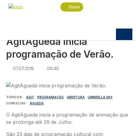
Navegação estrutural
Passar para o conteúdo principal
Início
Notícias
Cultura
Ouvir
AgitÁgueda inicia programação de Verão.
CULTURA
AgitÁgueda inicia
programação de Verão.
07.07.2018
09:46
Imagem
TÓPICOS
AGIT
PROGRAMAÇÃO
ABERTURA
UMBRELLA SKY
CONCELHO
ÁGUEDA
O AgitÁgueda inicia a programação de animação que
se prolonga até 29 de Julho.
São 23 dias de programação cultural com