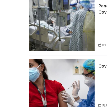
Imagem
Pan
Cov
03
Imagem
Cov
18.