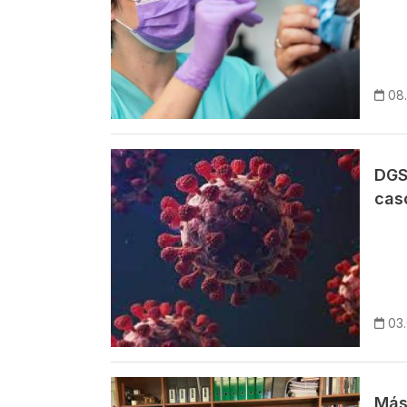
08
Imagem
DGS
cas
03
Imagem
Más