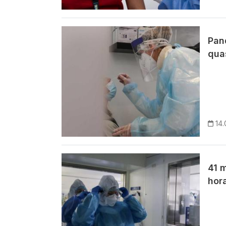
Imagem
Pan
qua
14.
Imagem
41 
hor