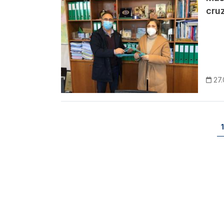
cru
27.
Paginação
1