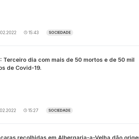
.02.2022
15:43
SOCIEDADE
: Terceiro dia com mais de 50 mortos e de 50 mil
os de Covid-19.
.02.2022
15:27
SOCIEDADE
caras recolhidas em Albergaria-a-Velha dão orig