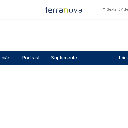
Sexta, 07 d
Men
inião
Podcast
Suplemento
Inic