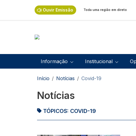
Passar para o conteúdo principal
Ouvir Emissão
Toda uma região em direto
Navegação principal
Informação
Institucional
Op
Navegação estrutural
Início
Notícias
Covid-19
Notícias
TÓPICOS:
COVID-19