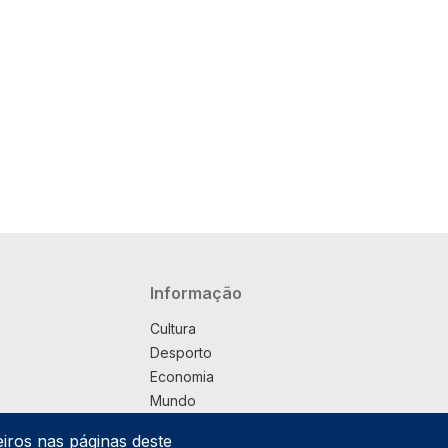
Navegação principal
Informação
Cultura
Desporto
Economia
Mundo
Música
eiros nas páginas deste