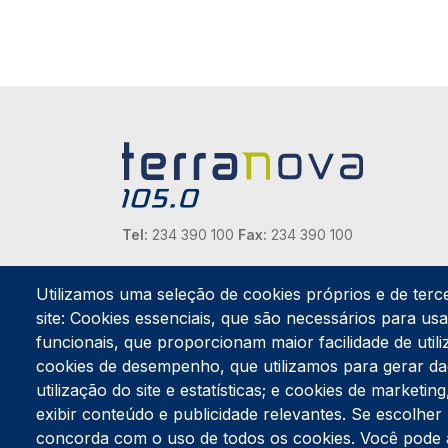
Tel:
234 390 100
Fax:
234 390 100
Endereço Postal
Apartado 42
Utilizamos uma seleção de cookies próprios e de terc
Rua Gil Eanes 31
site: Cookies essenciais, que são necessários para usar
3834-908 Gafanha da Nazaré
funcionais, que proporcionam maior facilidade de utiliz
cookies de desempenho, que utilizamos para gerar d
Estúdios
utilização do site e estatísticas; e cookies de marketi
Rua Prior Guerra
exibir conteúdo e publicidade relevantes. Se escolh
Edifício do Centro Cultural da Gafanha da Nazaré
3830-556 Gafanha da Nazaré
concorda com o uso de todos os cookies. Você pode ace