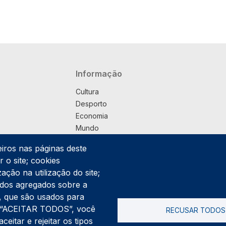
Navegação principal
Informação
Cultura
Desporto
Economia
Mundo
Música
eiros nas páginas deste
País
 o site; cookies
Política
ação na utilização do site;
Praça
ados agregados sobre a
Pub
ng, que são usados para
Saúde
er “ACEITAR TODOS”, você
RECUSAR TODOS
Sociedade
itar e rejeitar os tipos