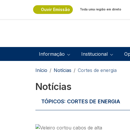
Passar para o conteúdo principal
Ouvir Emissão
Toda uma região em direto
Navegação principal
Informação
Institucional
Op
Navegação estrutural
Início
Notícias
Cortes de energia
Notícias
TÓPICOS:
CORTES DE ENERGIA
Imagem