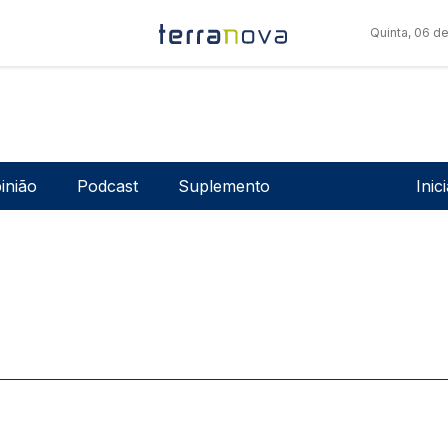
Quinta, 06 d
Men
inião
Podcast
Suplemento
Inic