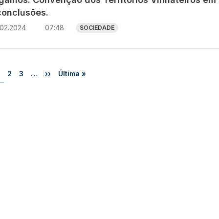
conclusões.
.02.2024
07:48
SOCIEDADE
Página
Página
Página
Próxima página
Última página
2
3
…
››
Última »