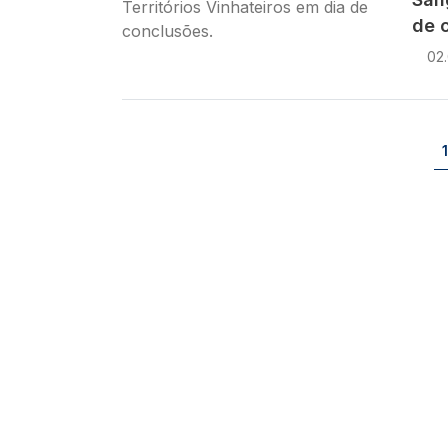
de 
02
Paginação
1