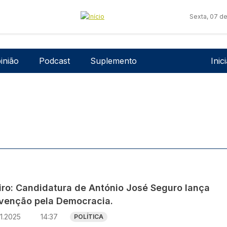
Sexta, 07 d
Men
inião
Podcast
Suplemento
Inic
iro: Candidatura de António José Seguro lança
venção pela Democracia.
11.2025
14:37
POLÍTICA