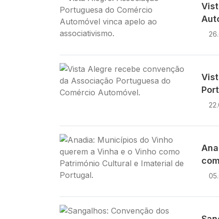
Vis
Aut
26
Imagem
Vis
Por
22
Imagem
Ana
como
05
Imagem
San