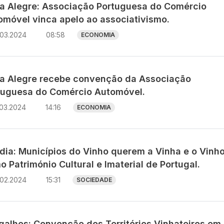
ta Alegre: Associação Portuguesa do Comércio
omóvel vinca apelo ao associativismo.
.03.2024
08:58
ECONOMIA
ta Alegre recebe convenção da Associação
tuguesa do Comércio Automóvel.
.03.2024
14:16
ECONOMIA
dia: Municípios do Vinho querem a Vinha e o Vinh
 Património Cultural e Imaterial de Portugal.
.02.2024
15:31
SOCIEDADE
galhos: Convenção dos Territórios Vinhateiros em 