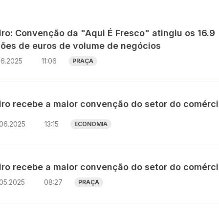
iro: Convenção da "Aqui É Fresco" atingiu os 16.9
hões de euros de volume de negócios
06.2025
11:06
PRAÇA
iro recebe a maior convenção do setor do comérci
.06.2025
13:15
ECONOMIA
iro recebe a maior convenção do setor do comérci
.05.2025
08:27
PRAÇA