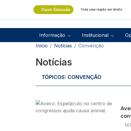
Passar para o conteúdo principal
Ouvir Emissão
Toda uma região em direto
Navegação principal
Informação
Institucional
Op
Navegação estrutural
Início
Notícias
Convenção
Notícias
TÓPICOS:
CONVENÇÃO
Imagem
Ave
con
14.