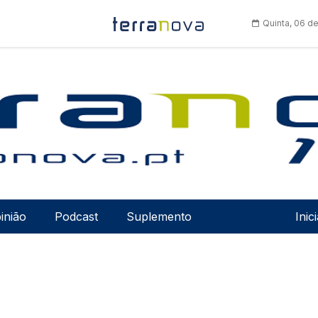
Quinta, 06 d
Men
inião
Podcast
Suplemento
Inic