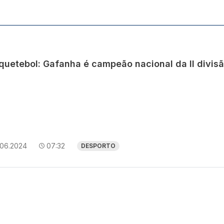
quetebol: Gafanha é campeão nacional da II divisã
.06.2024
07:32
DESPORTO