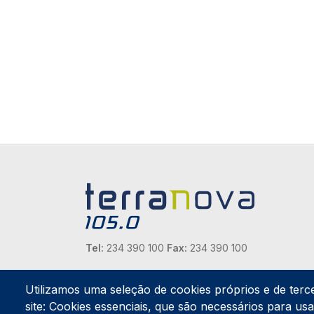
Tel:
234 390 100
Fax:
234 390 100
Endereço Postal
Apartado 42
Utilizamos uma seleção de cookies próprios e de terc
Rua Gil Eanes 31
site: Cookies essenciais, que são necessários para usar