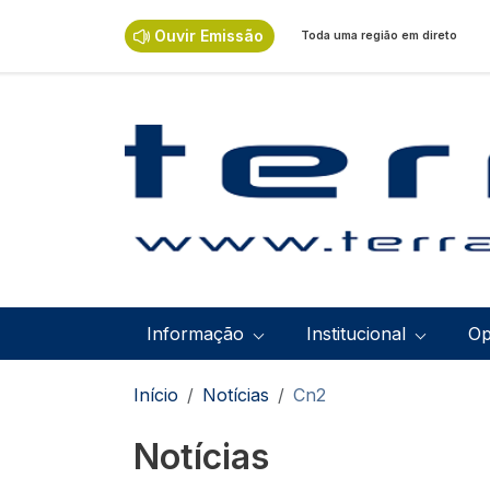
Passar para o conteúdo principal
Ouvir Emissão
Toda uma região em direto
Navegação principal
Informação
Institucional
Op
Navegação estrutural
Início
Notícias
Cn2
Notícias