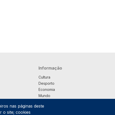
Navegação principal
Informação
Cultura
Desporto
Economia
Mundo
Música
eiros nas páginas deste
País
 o site; cookies
Política