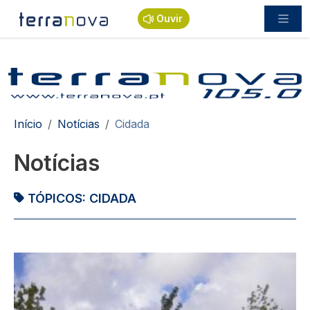
Passar para o conteúdo principal
Ouvir
Navegação estrutural
Início
Notícias
Cidada
Notícias
TÓPICOS:
CIDADA
Imagem