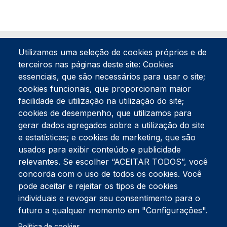
Utilizamos uma seleção de cookies próprios e de
terceiros nas páginas deste site: Cookies
essenciais, que são necessários para usar o site;
cookies funcionais, que proporcionam maior
facilidade de utilização na utilização do site;
Tel:
234 390 100
Fax:
234 390 100
cookies de desempenho, que utilizamos para
gerar dados agregados sobre a utilização do site
Endereço Postal
Apartado 42
e estatísticas; e cookies de marketing, que são
Rua Gil Eanes 31
usados para exibir conteúdo e publicidade
3834-908 Gafanha da Nazaré
relevantes. Se escolher “ACEITAR TODOS”, você
concorda com o uso de todos os cookies. Você
Estúdios
pode aceitar e rejeitar os tipos de cookies
Rua Prior Guerra
Edifício do Centro Cultural da Gafanha da Nazaré
individuais e revogar seu consentimento para o
3830-556 Gafanha da Nazaré
futuro a qualquer momento em "Configurações".
Política de cookies