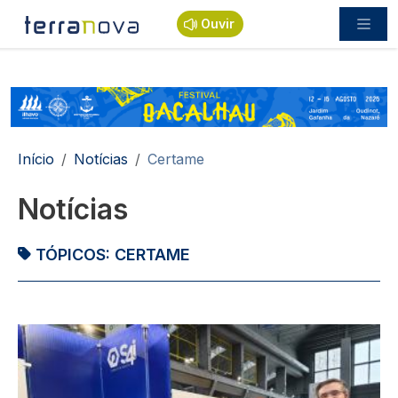
Passar para o conteúdo principal
Ouvir
Navegação estrutural
Início
Notícias
Certame
Notícias
TÓPICOS:
CERTAME
Imagem