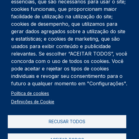
essenciais, que são necessários para usar o site;
cookies funcionais, que proporcionam maior
facilidade de utilização na utilização do site;
Tel:
234 390 100
Fax:
234 390 100
cookies de desempenho, que utilizamos para
Endereço Postal
gerar dados agregados sobre a utilização do site
Apartado 42
e estatísticas; e cookies de marketing, que são
Rua Gil Eanes 31
usados para exibir conteúdo e publicidade
3834-908 Gafanha da Nazaré
relevantes. Se escolher “ACEITAR TODOS”, você
concorda com o uso de todos os cookies. Você
Estúdios
pode aceitar e rejeitar os tipos de cookies
Rua Prior Guerra
Edifício do Centro Cultural da Gafanha da Nazaré
individuais e revogar seu consentimento para o
3830-556 Gafanha da Nazaré
futuro a qualquer momento em "Configurações".
Rodapé
Política de cookies
Cookies
Política de Privacidade
Definições de Cookie
Livro de reclamações
RECUSAR TODOS
2026 @ Informação de Copyright