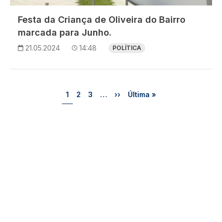
Festa da Criança de Oliveira do Bairro
marcada para Junho.
21.05.2024
14:48
POLÍTICA
Paginação
Página
Página
Página
Próxima página
Última página
1
2
3
…
››
Última »