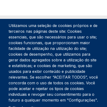
Utilizamos uma seleção de cookies próprios e de
terceiros nas páginas deste site: Cookies
essenciais, que são necessários para usar o site;
cookies funcionais, que proporcionam maior
facilidade de utilização na utilização do site;
Tel:
234 390 100
Fax:
234 390 100
cookies de desempenho, que utilizamos para
gerar dados agregados sobre a utilização do site
Endereço Postal
Apartado 42
e estatísticas; e cookies de marketing, que são
Rua Gil Eanes 31
usados para exibir conteúdo e publicidade
3834-908 Gafanha da Nazaré
relevantes. Se escolher “ACEITAR TODOS”, você
concorda com o uso de todos os cookies. Você
Estúdios
pode aceitar e rejeitar os tipos de cookies
Rua Prior Guerra
Edifício do Centro Cultural da Gafanha da Nazaré
individuais e revogar seu consentimento para o
3830-556 Gafanha da Nazaré
futuro a qualquer momento em "Configurações".