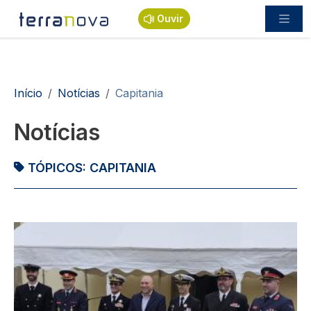
Passar para o conteúdo principal
Ouvir
Navegação estrutural
Início
Notícias
Capitania
Notícias
TÓPICOS:
CAPITANIA
Imagem