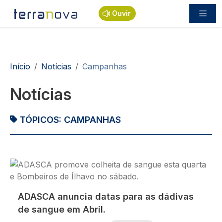
Passar para o conteúdo principal
Ouvir
Navegação estrutural
Início
Notícias
Campanhas
Notícias
TÓPICOS:
CAMPANHAS
Imagem
ADASCA anuncia datas para as dádivas
de sangue em Abril.