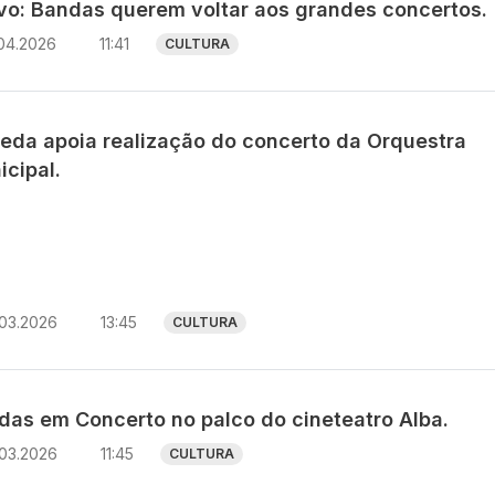
avo: Bandas querem voltar aos grandes concertos.
.04.2026
11:41
CULTURA
eda apoia realização do concerto da Orquestra
icipal.
.03.2026
13:45
CULTURA
das em Concerto no palco do cineteatro Alba.
.03.2026
11:45
CULTURA