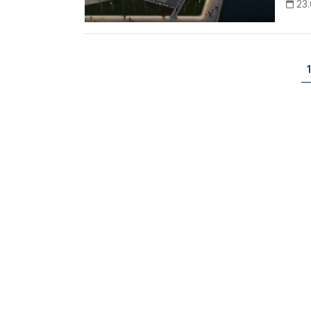
23
Paginação
1