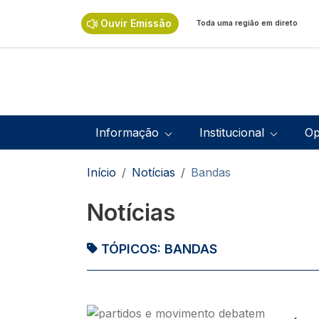
Passar para o conteúdo principal
Ouvir Emissão
Toda uma região em direto
Navegação principal
Informação
Institucional
Op
Navegação estrutural
Início
Notícias
Bandas
Notícias
TÓPICOS:
BANDAS
Imagem