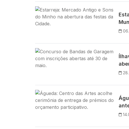
Imagem
Est
Mun
06
Imagem
Ílh
abe
28
Imagem
Águ
ant
14.