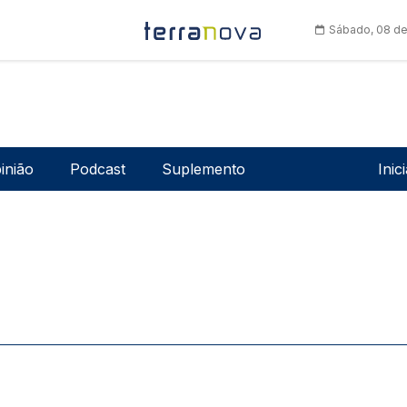
Sábado, 08 de
Men
inião
Podcast
Suplemento
Inic