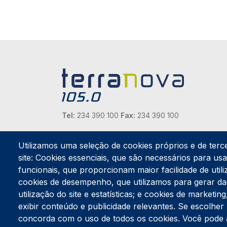
Tel:
234 390 100
Fax:
234 390 100
Endereço Postal
Apartado 42
Utilizamos uma seleção de cookies próprios e de terc
Rua Gil Eanes 31
site: Cookies essenciais, que são necessários para usar
3834-908 Gafanha da Nazaré
funcionais, que proporcionam maior facilidade de utiliz
cookies de desempenho, que utilizamos para gerar d
Estúdios
utilização do site e estatísticas; e cookies de marketi
Rua Prior Guerra
exibir conteúdo e publicidade relevantes. Se escolh
Edifício do Centro Cultural da Gafanha da Nazaré
3830-556 Gafanha da Nazaré
concorda com o uso de todos os cookies. Você pode ace