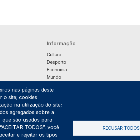
Navegação principal
Informação
Cultura
Desporto
Economia
Mundo
Música
eiros nas páginas deste
País
 o site; cookies
Política
ação na utilização do site;
Praça
ados agregados sobre a
Pub
ng, que são usados para
Saúde
er “ACEITAR TODOS”, você
RECUSAR TODOS
Sociedade
itar e rejeitar os tipos