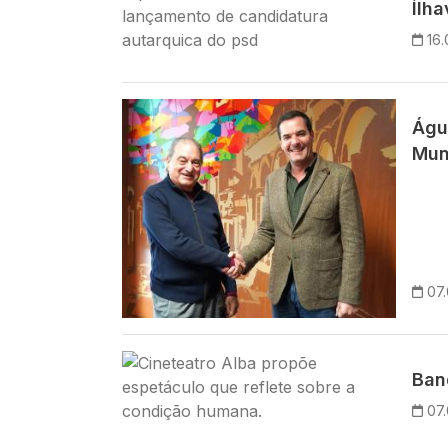
Ílh
16
Imagem
Águ
Mun
07
Imagem
Ban
07