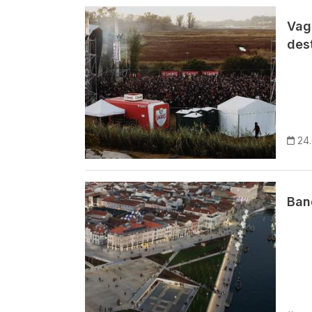
Imagem
Vag
des
24
Imagem
Ban