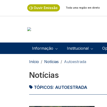
Passar para o conteúdo principal
Ouvir Emissão
Toda uma região em direto
Navegação principal
Informação
Institucional
Op
Navegação estrutural
Início
Notícias
Autoestrada
Notícias
TÓPICOS:
AUTOESTRADA