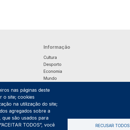
Navegação principal
Informação
Cultura
Desporto
Economia
Mundo
Música
eiros nas páginas deste
País
 o site; cookies
Política
ação na utilização do site;
Praça
ados agregados sobre a
Pub
ng, que são usados para
Saúde
er “ACEITAR TODOS”, você
RECUSAR TODOS
Sociedade