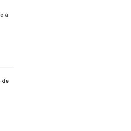
so à
o de