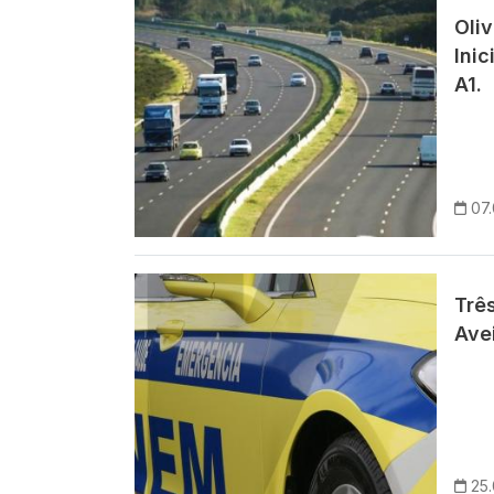
Imagem
Oli
Inic
A1.
07.
Imagem
Trê
Avei
25