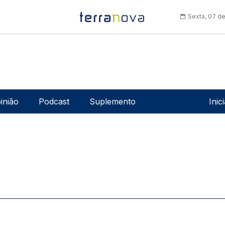
Sexta, 07 d
Men
inião
Podcast
Suplemento
Inic