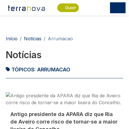
Passar para o conteúdo principal
Ouvir
Navegação estrutural
Início
Notícias
Arrumacao
Notícias
TÓPICOS:
ARRUMACAO
Imagem
Antigo presidente da APARA diz que Ria
de Aveiro corre risco de tornar-se a maior