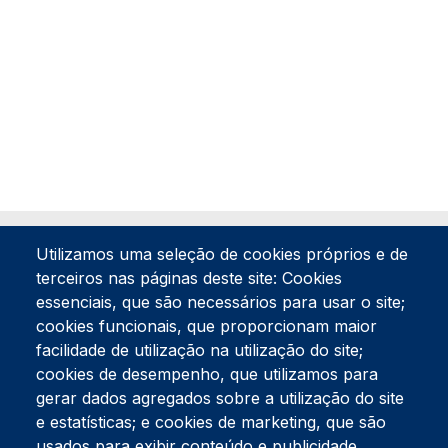
Utilizamos uma seleção de cookies próprios e de
terceiros nas páginas deste site: Cookies
essenciais, que são necessários para usar o site;
cookies funcionais, que proporcionam maior
facilidade de utilização na utilização do site;
Tel:
234 390 100
Fax:
234 390 100
cookies de desempenho, que utilizamos para
Endereço Postal
gerar dados agregados sobre a utilização do site
Apartado 42
e estatísticas; e cookies de marketing, que são
Rua Gil Eanes 31
usados para exibir conteúdo e publicidade