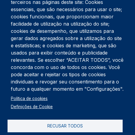
terceiros nas páginas deste site: Cookies
essenciais, que são necessários para usar o site;
cookies funcionais, que proporcionam maior
facilidade de utilização na utilização do site;
Tel:
234 390 100
Fax:
234 390 100
cookies de desempenho, que utilizamos para
Endereço Postal
gerar dados agregados sobre a utilização do site
Apartado 42
e estatísticas; e cookies de marketing, que são
Rua Gil Eanes 31
usados para exibir conteúdo e publicidade
3834-908 Gafanha da Nazaré
relevantes. Se escolher “ACEITAR TODOS”, você
concorda com o uso de todos os cookies. Você
Estúdios
pode aceitar e rejeitar os tipos de cookies
Rua Prior Guerra
Edifício do Centro Cultural da Gafanha da Nazaré
individuais e revogar seu consentimento para o
3830-556 Gafanha da Nazaré
futuro a qualquer momento em "Configurações".
Rodapé
Política de cookies
Cookies
Política de Privacidade
Definições de Cookie
Livro de reclamações
RECUSAR TODOS