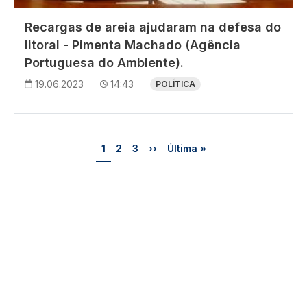
Recargas de areia ajudaram na defesa do
litoral - Pimenta Machado (Agência
Portuguesa do Ambiente).
19.06.2023
14:43
POLÍTICA
Paginação
Página
Página
Página
Próxima página
Última página
1
2
3
››
Última »