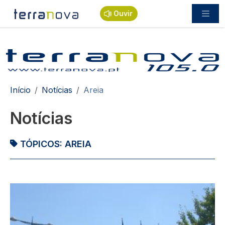
Passar para o conteúdo principal
Ouvir
Navegação estrutural
Início
Notícias
Areia
Notícias
TÓPICOS:
AREIA
Imagem