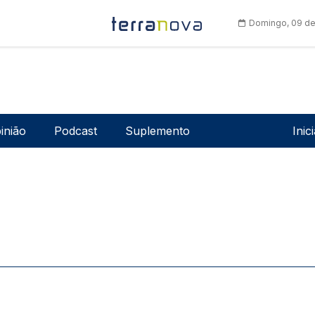
Domingo, 09 de
Men
inião
Podcast
Suplemento
Inic