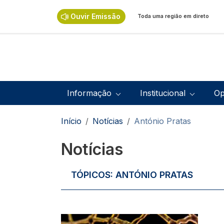
Passar para o conteúdo principal
Ouvir Emissão
Toda uma região em direto
Navegação principal
Informação
Institucional
Op
Navegação estrutural
Início
Notícias
António Pratas
Notícias
TÓPICOS:
ANTÓNIO PRATAS
Imagem