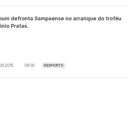
iabum defronta Sampaense no arranque do troféu
nio Pratas.
09.2015
08:16
DESPORTO