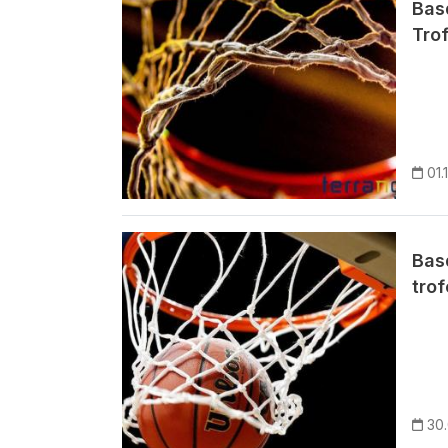
Basq
Tro
01.
Imagem
Bas
trof
30