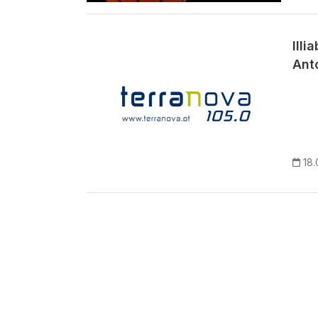
Ill
Antó
18.