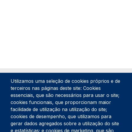
Utilizamos uma seleção de cookies próprios e de
terceiros nas páginas deste site: Cookies
essenciais, que são necessários para usar o site;
cookies funcionais, que proporcionam maior
facilidade de utilização na utilização do site;
Tel:
234 390 100
Fax:
234 390 100
cookies de desempenho, que utilizamos para
Endereço Postal
gerar dados agregados sobre a utilização do site
Apartado 42
e estatísticas; e cookies de marketing, que são