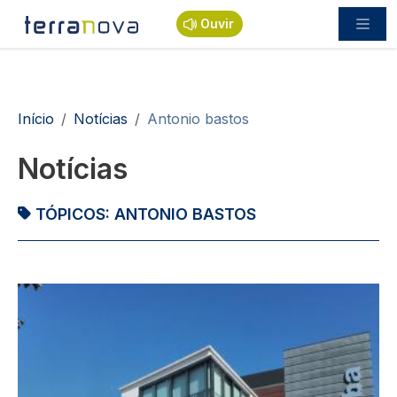
Passar para o conteúdo principal
Ouvir
Navegação estrutural
Início
Notícias
Antonio bastos
Notícias
TÓPICOS:
ANTONIO BASTOS
Imagem