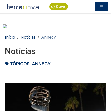
Passar para o conteúdo principal
Ouvir
Navegação estrutural
Início
Notícias
Annecy
Notícias
TÓPICOS:
ANNECY
Imagem