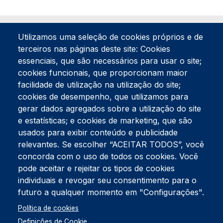
Utilizamos uma seleção de cookies próprios e de
terceiros nas páginas deste site: Cookies
essenciais, que são necessários para usar o site;
cookies funcionais, que proporcionam maior
facilidade de utilização na utilização do site;
Tel:
234 390 100
Fax:
234 390 100
cookies de desempenho, que utilizamos para
Endereço Postal
gerar dados agregados sobre a utilização do site
Apartado 42
e estatísticas; e cookies de marketing, que são
Rua Gil Eanes 31
usados para exibir conteúdo e publicidade
3834-908 Gafanha da Nazaré
relevantes. Se escolher “ACEITAR TODOS”, você
concorda com o uso de todos os cookies. Você
Estúdios
pode aceitar e rejeitar os tipos de cookies
Rua Prior Guerra
Edifício do Centro Cultural da Gafanha da Nazaré
individuais e revogar seu consentimento para o
3830-556 Gafanha da Nazaré
futuro a qualquer momento em "Configurações".
Rodapé
Política de cookies
Cookies
Política de Privacidade
Definições de Cookie