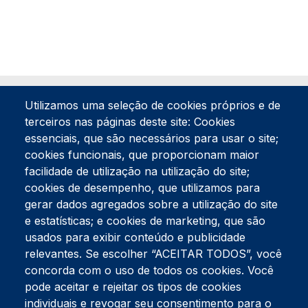
Utilizamos uma seleção de cookies próprios e de
terceiros nas páginas deste site: Cookies
essenciais, que são necessários para usar o site;
cookies funcionais, que proporcionam maior
facilidade de utilização na utilização do site;
Tel:
234 390 100
Fax:
234 390 100
cookies de desempenho, que utilizamos para
Endereço Postal
gerar dados agregados sobre a utilização do site
Apartado 42
e estatísticas; e cookies de marketing, que são
Rua Gil Eanes 31
usados para exibir conteúdo e publicidade
3834-908 Gafanha da Nazaré
relevantes. Se escolher “ACEITAR TODOS”, você
concorda com o uso de todos os cookies. Você
Estúdios
pode aceitar e rejeitar os tipos de cookies
Rua Prior Guerra
Edifício do Centro Cultural da Gafanha da Nazaré
individuais e revogar seu consentimento para o