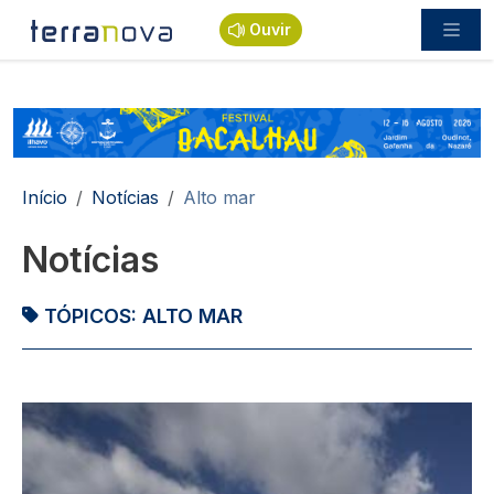
Passar para o conteúdo principal
Ouvir
Navegação estrutural
Início
Notícias
Alto mar
Notícias
TÓPICOS:
ALTO MAR
Imagem