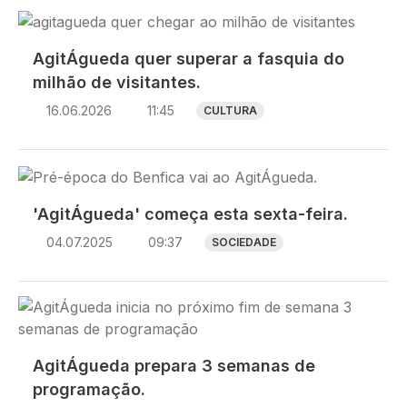
Imagem
AgitÁgueda quer superar a fasquia do
milhão de visitantes.
16.06.2026
11:45
CULTURA
Imagem
'AgitÁgueda' começa esta sexta-feira.
04.07.2025
09:37
SOCIEDADE
Imagem
AgitÁgueda prepara 3 semanas de
programação.