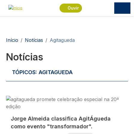
Passar para o conteúdo principal
Ouvir
Navegação estrutural
Início
Notícias
Agitagueda
Notícias
TÓPICOS:
AGITAGUEDA
Imagem
Jorge Almeida classifica AgitÁgueda
como evento "transformador".