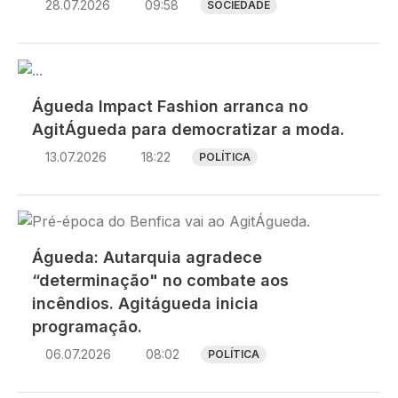
28.07.2026
09:58
SOCIEDADE
Imagem
Águeda Impact Fashion arranca no
AgitÁgueda para democratizar a moda.
13.07.2026
18:22
POLÍTICA
Imagem
Águeda: Autarquia agradece
“determinação" no combate aos
incêndios. Agitágueda inicia
programação.
06.07.2026
08:02
POLÍTICA