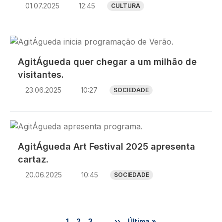
01.07.2025
12:45
CULTURA
Imagem
AgitÁgueda quer chegar a um milhão de
visitantes.
23.06.2025
10:27
SOCIEDADE
Imagem
AgitÁgueda Art Festival 2025 apresenta
cartaz.
20.06.2025
10:45
SOCIEDADE
Paginação
Página
Página
Página
Próxima página
Última página
1
2
3
…
››
Última »