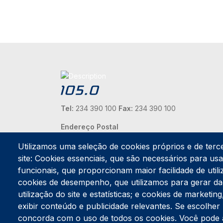
Tel:
234 390 100
Fax:
234 390 100
Endereço Postal
Apartado 42
Utilizamos uma seleção de cookies próprios e de terc
Rua Gil Eanes 31
site: Cookies essenciais, que são necessários para usar
3834-908 Gafanha da Nazaré
funcionais, que proporcionam maior facilidade de utiliz
Estúdios
cookies de desempenho, que utilizamos para gerar d
Rua Prior Guerra
utilização do site e estatísticas; e cookies de marketi
Edifício do Centro Cultural da Gafanha da Nazaré
exibir conteúdo e publicidade relevantes. Se escolh
3830-556 Gafanha da Nazaré
concorda com o uso de todos os cookies. Você pode ace