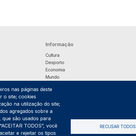
Navegação principal
Informação
Cultura
Desporto
Economia
Mundo
Música
eiros nas páginas deste
País
 o site; cookies
Política
ação na utilização do site;
Praça
ados agregados sobre a
Pub
ng, que são usados para
Saúde
er “ACEITAR TODOS”, você
RECUSAR TODOS
Sociedade
itar e rejeitar os tipos