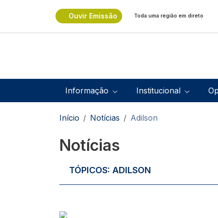
Passar para o conteúdo principal
Ouvir Emissão
Toda uma região em direto
Navegação principal
Informação
Institucional
Op
Navegação estrutural
Início
Notícias
Adilson
Notícias
TÓPICOS:
ADILSON