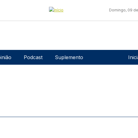
Domingo, 09 de
Men
inião
Podcast
Suplemento
Inic