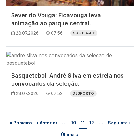
Sever do Vouga: Ficavouga leva
animação ao parque central.
28.07.2026
07:56
SOCIEDADE
Imagem
Basquetebol: André Silva em estreia nos
convocados da seleção.
28.07.2026
07:52
DESPORTO
Paginação
Primeira página
Página anterior
Página
Página
Página
Próxima págin
« Primeira
‹ Anterior
…
10
11
12
…
Seguinte ›
Última página
Última »