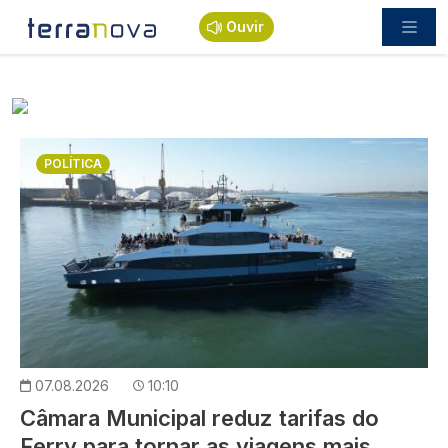
Passar para o conteúdo principal
Ouvir
Imagem
POLÍTICA
07.08.2026
10:10
Câmara Municipal reduz tarifas do
Ferry para tornar as viagens mais