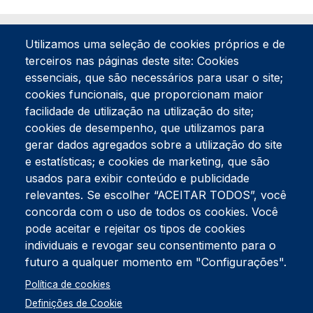
Utilizamos uma seleção de cookies próprios e de
terceiros nas páginas deste site: Cookies
essenciais, que são necessários para usar o site;
cookies funcionais, que proporcionam maior
facilidade de utilização na utilização do site;
Tel:
234 390 100
Fax:
234 390 100
cookies de desempenho, que utilizamos para
Endereço Postal
gerar dados agregados sobre a utilização do site
Apartado 42
e estatísticas; e cookies de marketing, que são
Rua Gil Eanes 31
usados para exibir conteúdo e publicidade
3834-908 Gafanha da Nazaré
relevantes. Se escolher “ACEITAR TODOS”, você
concorda com o uso de todos os cookies. Você
Estúdios
pode aceitar e rejeitar os tipos de cookies
Rua Prior Guerra
Edifício do Centro Cultural da Gafanha da Nazaré
individuais e revogar seu consentimento para o
3830-556 Gafanha da Nazaré
futuro a qualquer momento em "Configurações".
Rodapé
Política de cookies
Cookies
Política de Privacidade
Definições de Cookie