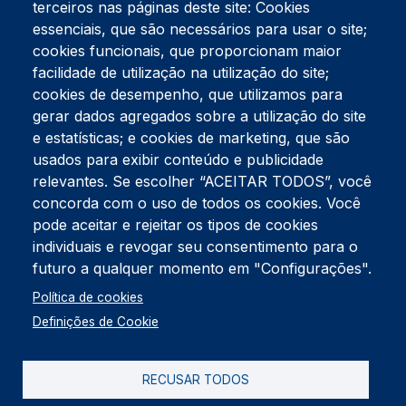
terceiros nas páginas deste site: Cookies
essenciais, que são necessários para usar o site;
cookies funcionais, que proporcionam maior
facilidade de utilização na utilização do site;
Tel:
234 390 100
Fax:
234 390 100
cookies de desempenho, que utilizamos para
Endereço Postal
gerar dados agregados sobre a utilização do site
Apartado 42
e estatísticas; e cookies de marketing, que são
Rua Gil Eanes 31
usados para exibir conteúdo e publicidade
3834-908 Gafanha da Nazaré
relevantes. Se escolher “ACEITAR TODOS”, você
concorda com o uso de todos os cookies. Você
Estúdios
pode aceitar e rejeitar os tipos de cookies
Rua Prior Guerra
Edifício do Centro Cultural da Gafanha da Nazaré
individuais e revogar seu consentimento para o
3830-556 Gafanha da Nazaré
futuro a qualquer momento em "Configurações".
Rodapé
Política de cookies
Cookies
Política de Privacidade
Definições de Cookie
Livro de reclamações
RECUSAR TODOS