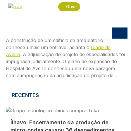
Passar para o conteúdo principal
Imagem
Ouvir
SOCIEDADE
04.08.2026
10:09
Novo travão na expansão do Hospital
de Aveiro. (DA)
A construção de um edifício de ambulatório
conheceu mais um entrave, adianta o
Diário de
Aveiro
. A adjudicação do projeto de especialidades foi
impugnada judicialmente. O plano de expansão do
Hospital de Aveiro conheceu uma nova paragem
com a impugnação da adjudicação do projeto de...
RECENTES
Imagem
Ílhavo: Encerramento da produção de
micro-ondas causou 36 despedimentos