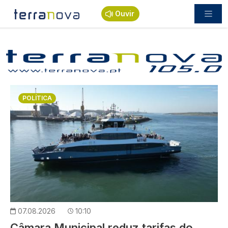
Passar para o conteúdo principal
Ouvir
Imagem
POLÍTICA
07.08.2026
10:10
Câmara Municipal reduz tarifas do