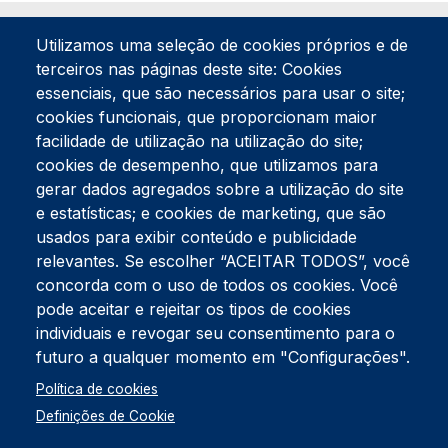
Utilizamos uma seleção de cookies próprios e de
terceiros nas páginas deste site: Cookies
essenciais, que são necessários para usar o site;
cookies funcionais, que proporcionam maior
facilidade de utilização na utilização do site;
Tel:
234 390 100
Fax:
234 390 100
cookies de desempenho, que utilizamos para
Endereço Postal
gerar dados agregados sobre a utilização do site
Apartado 42
e estatísticas; e cookies de marketing, que são
Rua Gil Eanes 31
usados para exibir conteúdo e publicidade
3834-908 Gafanha da Nazaré
relevantes. Se escolher “ACEITAR TODOS”, você
concorda com o uso de todos os cookies. Você
Estúdios
pode aceitar e rejeitar os tipos de cookies
Rua Prior Guerra
Edifício do Centro Cultural da Gafanha da Nazaré
individuais e revogar seu consentimento para o
3830-556 Gafanha da Nazaré
futuro a qualquer momento em "Configurações".
Rodapé
Política de cookies
Cookies
Política de Privacidade
Definições de Cookie
Livro de reclamações